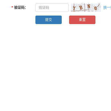
*
验证码
：
换一